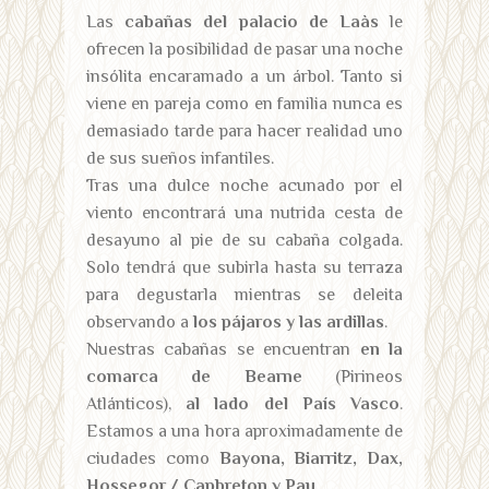
Las
cabañas del palacio de Laàs
le
ofrecen la posibilidad de pasar una noche
insólita encaramado a un árbol. Tanto si
viene en pareja como en familia nunca es
demasiado tarde para hacer realidad uno
de sus sueños infantiles.
Tras una dulce noche acunado por el
viento encontrará una nutrida cesta de
desayuno al pie de su cabaña colgada.
Solo tendrá que subirla hasta su terraza
para degustarla mientras se deleita
observando a
los pájaros y las ardillas
.
Nuestras cabañas se encuentran
en la
comarca de Bearne
(Pirineos
Atlánticos),
al lado del País Vasco
.
Estamos a una hora aproximadamente de
ciudades como
Bayona, Biarritz, Dax,
Hossegor / Capbreton y Pau
.